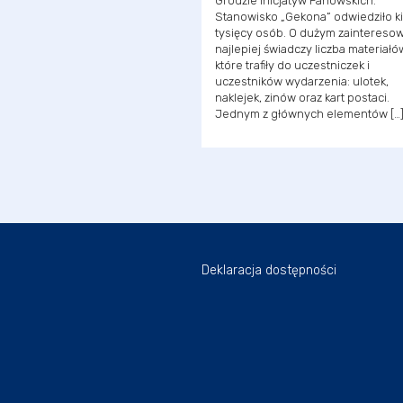
Grodzie Inicjatyw Fanowskich.
Stanowisko „Gekona” odwiedziło ki
tysięcy osób. O dużym zaintereso
najlepiej świadczy liczba materiałó
które trafiły do uczestniczek i
uczestników wydarzenia: ulotek,
naklejek, zinów oraz kart postaci.
Jednym z głównych elementów […
Deklaracja dostępności