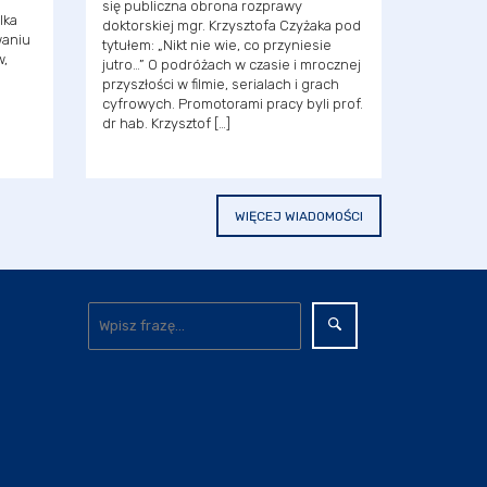
się publiczna obrona rozprawy
lka
doktorskiej mgr. Krzysztofa Czyżaka pod
waniu
tytułem: „Nikt nie wie, co przyniesie
w,
jutro…” O podróżach w czasie i mrocznej
przyszłości w filmie, serialach i grach
cyfrowych. Promotorami pracy byli prof.
dr hab. Krzysztof […]
]
WIĘCEJ WIADOMOŚCI