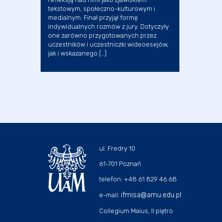
tekstowym, społeczno-kulturowym i
medialnym. Finał przyjął formę
indywidualnych rozmów z jury. Dotyczyły
one zarówno przygotowanych przez
uczestników i uczestniczki wideoesejów,
jak i wskazanego […]
ul. Fredry 10
61-701 Poznań
telefon: +48 61 829 46 68
ifmisa@amu.edu.pl
e-mail:
Collegium Maius, II piętro