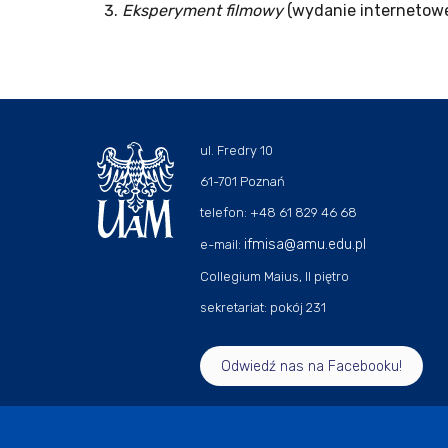
Eksperyment filmowy
(wydanie internetowe
ul. Fredry 10
61-701 Poznań
telefon: +48 61 829 46 68
ifmisa@amu.edu.pl
e-mail:
Collegium Maius, II piętro
sekretariat: pokój 231
Odwiedź nas na Facebooku!