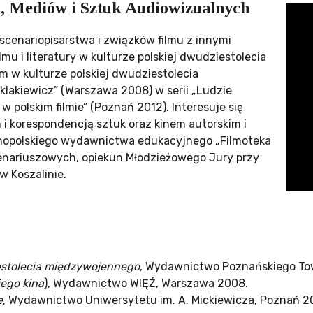
mu, Mediów i Sztuk Audiowizualnych
e, scenariopisarstwa i związków filmu z innymi
lmu i literatury w kulturze polskiej dwudziestolecia
lm w kulturze polskiej dwudziestolecia
lakiewicz” (Warszawa 2008) w serii „Ludzie
w polskim filmie” (Poznań 2012). Interesuje się
m i korespondencją sztuk oraz kinem autorskim i
lnopolskiego wydawnictwa edukacyjnego „Filmoteka
cenariuszowych, opiekun Młodzieżowego Jury przy
w Koszalinie.
ziestolecia międzywojennego
, Wydawnictwo Poznańskiego Tow
iego kina
), Wydawnictwo WIĘŹ, Warszawa 2008.
e
, Wydawnictwo Uniwersytetu im. A. Mickiewicza, Poznań 2