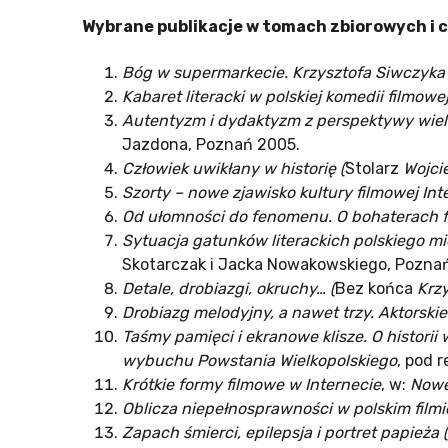
Wybrane publikacje w tomach zbiorowych i 
Bóg w supermarkecie. Krzysztofa Siwczyka
Kabaret literacki w polskiej komedii filmowej
Autentyzm i dydaktyzm z perspektywy wielko
Jazdona, Poznań 2005.
Człowiek uwikłany w historię (
Stolarz
Wojci
Szorty – nowe zjawisko kultury filmowej Int
Od ułomności do fenomenu. O bohaterach f
Sytuacja gatunków literackich polskiego mi
Skotarczak i Jacka Nowakowskiego, Pozna
Detale, drobiazgi, okruchy… (
Bez końca
Krzy
Drobiazg melodyjny, a nawet trzy. Aktorski
Taśmy pamięci i ekranowe klisze. O histori
wybuchu Powstania Wielkopolskiego
, pod 
Krótkie formy filmowe w Internecie
, w:
Nowe
Oblicza niepełnosprawności w polskim filmi
Zapach śmierci, epilepsja i portret papieża (