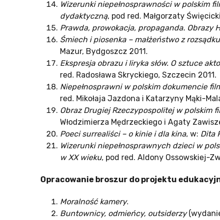
Wizerunki niepełnosprawności w polskim f
dydaktyczną
, pod red. Małgorzaty Święcick
Prawda, prowokacja, propaganda. Obrazy H
Śmiech i piosenka – małżeństwo z rozsądku.
Mazur, Bydgoszcz 2011.
Ekspresja obrazu i liryka słów. O sztuce akt
red. Radosława Skryckiego, Szczecin 2011.
Niepełnosprawni w polskim dokumencie film
red. Mikołaja Jazdona i Katarzyny Mąki-Mal
Obraz Drugiej Rzeczypospolitej w polskim 
Włodzimierza Mędrzeckiego i Agaty Zawisz
Poeci surrealiści – o kinie i dla kina
, w:
Dita 
Wizerunki niepełnosprawnych dzieci w pols
w XX wieku
, pod red. Aldony Ossowskiej-Z
Opracowanie broszur do projektu edukacy
Moralność kamery
.
Buntownicy, odmieńcy, outsiderzy
(wydanie