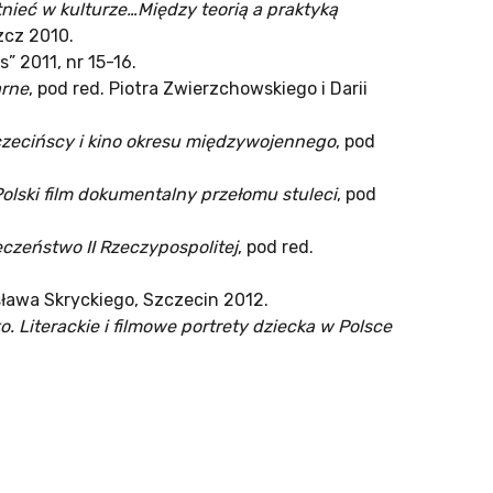
tnieć w kulturze…Między teorią a praktyką
zcz 2010.
s” 2011, nr 15-16.
arne
, pod red. Piotra Zwierzchowskiego i Darii
czecińscy i kino okresu międzywojennego
, pod
Polski film dokumentalny przełomu stuleci
, pod
eczeństwo II Rzeczypospolitej
, pod red.
sława Skryckiego, Szczecin 2012.
. Literackie i filmowe portrety dziecka w Polsce