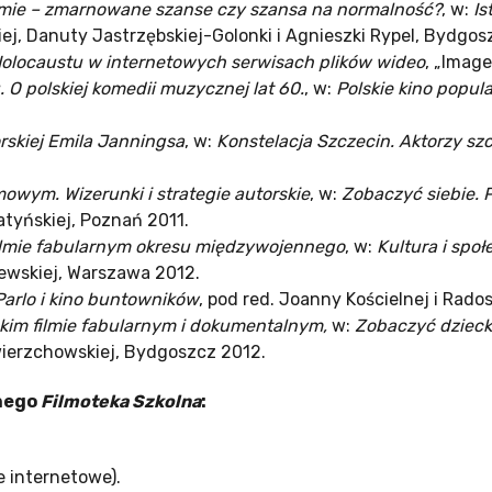
ilmie – zmarnowane szanse czy szansa na normalność?
, w:
Is
iej, Danuty Jastrzębskiej-Golonki i Agnieszki Rypel, Bydgos
olocaustu w internetowych serwisach plików wideo
, „Image
 O polskiej komedii muzycznej lat 60.
, w:
Polskie kino popul
orskiej Emila Janningsa
, w:
Konstelacja Szczecin. Aktorzy sz
owym. Wizerunki i strategie autorskie
, w:
Zobaczyć siebie. 
atyńskiej, Poznań 2011.
filmie fabularnym okresu międzywojennego
, w:
Kultura i społ
ewskiej, Warszawa 2012.
Parlo i kino buntowników
, pod red. Joanny Kościelnej i Rado
kim filmie fabularnym i dokumentalnym,
w:
Zobaczyć dziecko
wierzchowskiej, Bydgoszcz 2012.
jnego
Filmoteka Szkolna
:
 internetowe).