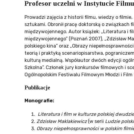
Profesor uczelni w Instytucie Fil
Prowadzi zajęcia z historii filmu, wiedzy o filmi
sztukami. Obronił pracę doktorską o związkach fi
międzywojennego. Autor książek: „Literatura i fi
międzywojennego” (Poznań 2007), „Zdzisław Mak
polskiego kina” oraz „Obrazy niepełnosprawności 
teorią i praktyką scenariopisarstwa, pogranicze
kulturą medialną. Współautor dwóch edycji ogó
Szkolna”. Członek jury konkursów filmowych i s
Ogólnopolskim Festiwalu Filmowym Młodzi i Film 
Publikacje
Monografie:
Literatura i film w kulturze polskiej dwud
Zdzisław Maklakiewicz
(w serii
Ludzie polsk
Obrazy niepełnosprawności w polskim filmi