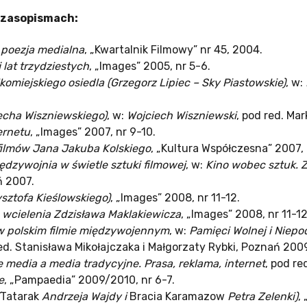
czasopismach:
 poezja medialna
, „Kwartalnik Filmowy” nr 45, 2004.
 lat trzydziestych
, „Images” 2005, nr 5-6.
miejskiego osiedla (Grzegorz Lipiec – Sky Piastowskie)
, w:
echa Wiszniewskiego)
, w:
Wojciech Wiszniewski
, pod red. M
ernetu
, „Images” 2007, nr 9-10.
ilmów Jana Jakuba Kolskiego
, „Kultura Współczesna” 2007, 
ędzywojnia w świetle sztuki filmowej
, w:
Kino wobec sztuk. Z
ń 2007.
sztofa Kieślowskiego)
, „Images” 2008, nr 11-12.
e wcielenia Zdzisława Maklakiewicza
, „Images” 2008, nr 11-12
i w polskim filmie międzywojennym
, w:
Pamięci Wolnej i Niepod
red. Stanisława Mikołajczaka i Małgorzaty Rybki, Poznań 200
 media a media tradycyjne. Prasa, reklama, internet
, pod re
e
, „Pampaedia” 2009/2010, nr 6-7.
Tatarak
Andrzeja Wajdy i
Bracia Karamazow
Petra Zelenki)
,