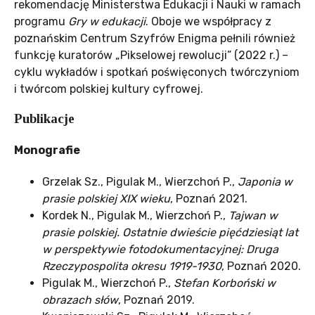
rekomendację Ministerstwa Edukacji i Nauki w ramach
programu
Gry w edukacji
. Oboje we współpracy z
poznańskim Centrum Szyfrów Enigma pełnili również
funkcję kuratorów „Pikselowej rewolucji” (2022 r.) –
cyklu wykładów i spotkań poświęconych twórczyniom
i twórcom polskiej kultury cyfrowej.
Publikacje
Monografie
Grzelak Sz., Pigulak M., Wierzchoń P.,
Japonia w
prasie polskiej XIX wieku
, Poznań 2021.
Kordek N., Pigulak M., Wierzchoń P.,
Tajwan w
prasie polskiej. Ostatnie dwieście pięćdziesiąt lat
w perspektywie fotodokumentacyjnej: Druga
Rzeczypospolita okresu 1919-1930
, Poznań 2020.
Pigulak M., Wierzchoń P.,
Stefan Korboński w
obrazach słów
, Poznań 2019.