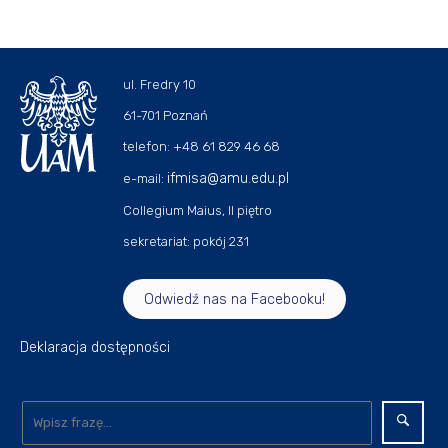
ul. Fredry 10
61-701 Poznań
telefon: +48 61 829 46 68
ifmisa@amu.edu.pl
e-mail:
Collegium Maius, II piętro
sekretariat: pokój 231
Odwiedź nas na Facebooku!
Deklaracja dostępności