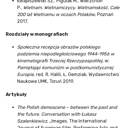
Kwapiszewski Sz., Pigulak M., Wierzchoń
P.,
Wietnam. Wietnamczycy. Wietnamskość. Całe
200 lat Wietnamu w oczach Polaków
, Poznań
2017.
Rozdziały w monografiach
Społeczna recepcja obrazów polskiego
podziemia niepodległościowego 1944-1956 w
kinematografii Trzeciej Rzeczypospolitej,
w:
Pamiętając komunizm w postkomunistycznej
Europie
, red. R. Halili, Ł. Gemziak, Wydawnictwo
Naukowe UMK, Toruń 2019.
Artykuły
The Polish demoscene – between the past and
the future. Conversation with Łukasz
Szałankiewicz
, „Images. The International
Journal of European Film, Performing Arts and