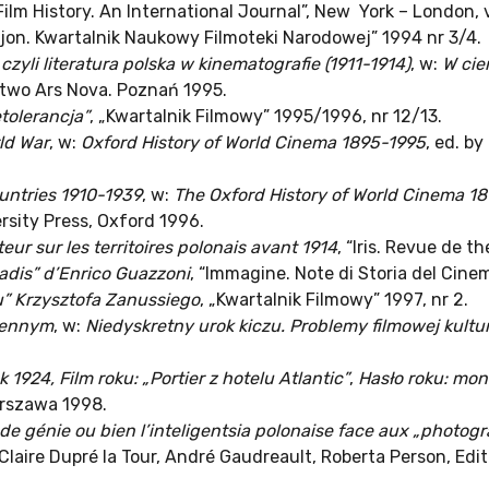
“Film History. An International Journal”, New York – London, 
uzjon. Kwartalnik Naukowy Filmoteki Narodowej” 1994 nr 3/4.
zyli literatura polska w kinematografie (1911-1914)
, w:
W cie
two Ars Nova. Poznań 1995.
etolerancja”
, „Kwartalnik Filmowy” 1995/1996, nr 12/13.
ld War
, w:
Oxford History of World Cinema 1895-1995
, ed. b
untries 1910-1939
, w:
The Oxford History of World Cinema 1
rsity Press, Oxford 1996.
ur sur les territoires polonais avant 1914
, “Iris. Revue de t
adis” d’Enrico Guazzoni
, “Immagine. Note di Storia del Cine
łu” Krzysztofa Zanussiego
, „Kwartalnik Filmowy” 1997, nr 2.
ojennym
, w:
Niedyskretny urok kiczu. Problemy filmowej kultu
k 1924, Film roku: „Portier z hotelu Atlantic”
,
Hasło roku: mont
 J. Zarębskiego. Warszawa 1998.
e génie ou bien l’inteligentsia polonaise face aux „photog
. Claire Dupré la Tour, André Gaudreault, Roberta Person, Ed