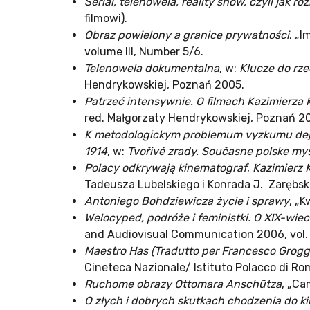
Serial, telenowela, reality show, czyli ja
filmowi).
Obraz powielony a granice prywatności
, „
volume III, Number 5/6.
Telenowela dokumentalna
, w:
Klucze do rze
Hendrykowskiej, Poznań 2005.
Patrzeć intensywnie. O filmach Kazimierza
red. Małgorzaty Hendrykowskiej, Poznań 2
K metodologickym problemum vyzkumu dejin 
1914
, w:
Tvořivé zrady. Současne polske myšl
Polacy odkrywają kinematograf
,
Kazimierz 
Tadeusza Lubelskiego i Konrada J. Zarębs
Antoniego Bohdziewicza życie i sprawy
, „
Welocyped, podróże i feministki. O XIX-wie
and Audiovisual Communication 2006, vol. 
Maestro Has (Tradutto per Francesco Grogg
Cineteca Nazionale/ Istituto Polacco di R
Ruchome obrazy Ottomara Anschütza
, „Ca
O złych i dobrych skutkach chodzenia do k