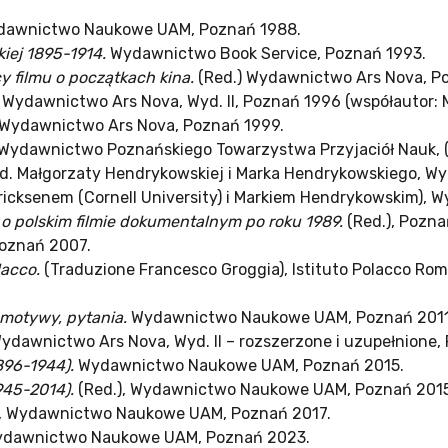
awnictwo Naukowe UAM, Poznań 1988.
kiej 1895-1914.
Wydawnictwo Book Service, Poznań 1993.
y filmu o początkach kina.
(Red.) Wydawnictwo Ars Nova, P
Wydawnictwo Ars Nova, Wyd. II, Poznań 1996 (współautor: 
Wydawnictwo Ars Nova, Poznań 1999.
Wydawnictwo Poznańskiego Towarzystwa Przyjaciół Nauk, (
ed. Małgorzaty Hendrykowskiej i Marka Hendrykowskiego, 
ricksenem (Cornell University) i Markiem Hendrykowskim)
 o polskim filmie dokumentalnym po roku 1989.
(Red.), Pozna
oznań 2007.
lacco.
(Traduzione Francesco Groggia), Istituto Polacco
 motywy, pytania.
Wydawnictwo Naukowe UAM, Poznań 2011
ydawnictwo Ars Nova, Wyd. II – rozszerzone i uzupełnione,
896-1944).
Wydawnictwo Naukowe UAM, Poznań 2015.
945-2014).
(Red.), Wydawnictwo Naukowe UAM, Poznań 2015
a”, Wydawnictwo Naukowe UAM, Poznań 2017.
 Wydawnictwo Naukowe UAM, Poznań 2023.