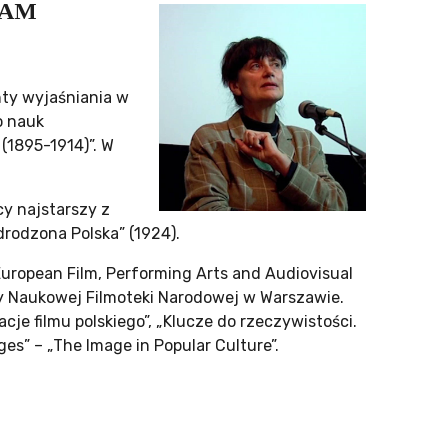
 UAM
nty wyjaśniania w
o nauk
(1895-1914)”. W
y najstarszy z
rodzona Polska” (1924).
European Film, Performing Arts and Audiovisual
y Naukowej Filmoteki Narodowej w Warszawie.
cje filmu polskiego”, „Klucze do rzeczywistości.
s” – „The Image in Popular Culture”.