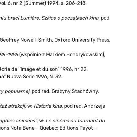
vol. 6, nr 2 (Summer) 1994, s. 206-218.
niu braci Lumière. Szkice o początkach kina
, pod
y Geoffrey Nowell-Smith, Oxford University Press,
895-1995
(wspólnie z Markiem Hendrykowskim),
héorie de l’image et du son” 1996, nr 22.
ma” Nuova Serie 1996, N. 32.
ry popularnej
, pod red. Grażyny Stachówny.
aż atrakcji
, w:
Historia kina
, pod red. Andrzeja
raphies animées”
, w:
Le cinéma au tournant du
itions Nota Bene – Quebec; Editions Payot –