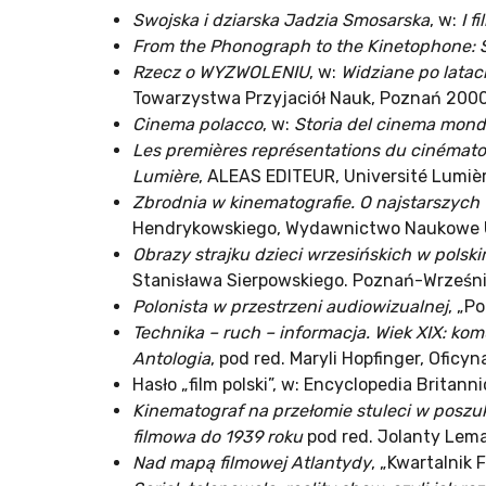
Swojska i dziarska Jadzia Smosarska
, w:
I f
From the Phonograph to the Kinetophone: So
Rzecz o WYZWOLENIU
, w:
Widziane po latac
Towarzystwa Przyjaciół Nauk, Poznań 2000
Cinema polacco
, w:
Storia del cinema mondi
Les premières représentations du cinématog
Lumière
, ALEAS EDITEUR, Université Lumièr
Zbrodnia w kinematografie. O najstarszyc
Hendrykowskiego, Wydawnictwo Naukowe 
Obrazy strajku dzieci wrzesińskich w polski
Stanisława Sierpowskiego. Poznań-Wrześni
Polonista w przestrzeni audiowizualnej
, „P
Technika – ruch – informacja. Wiek XIX: ko
Antologia
, pod red. Maryli Hopfinger, Ofi
Hasło „film polski”, w: Encyclopedia Brita
Kinematograf na przełomie stuleci w poszuk
filmowa do 1939 roku
pod red. Jolanty Lema
Nad mapą filmowej Atlantydy
, „Kwartalnik 