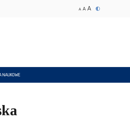
A
A
A
A NAUKOWE
ska