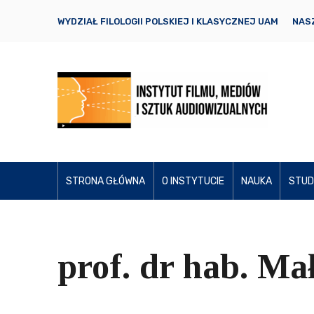
WYDZIAŁ FILOLOGII POLSKIEJ I KLASYCZNEJ UAM
NASZ
STRONA GŁÓWNA
O INSTYTUCIE
NAUKA
STUD
prof. dr hab. M