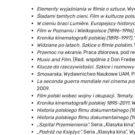
Elementy wyjaśniania w filmie o sztuce.
Wyd
Śladami tamtych cieni. Film w kulturze pols
W cieniu braci Lumière. Europejscy historyc
Film w Poznaniu i Wielkopolsce (1896-1996).
Kronika kinematografii polskiej (1895-1997).
Widziane po latach. Szkice o filmie polskim.
Przemoc na ekranie.
Praca zbiorowa, pod r
Music and Film.
(Red. wspólnie z Don Frede
Klucze do rzeczywistości. Szkice i rozmowy
Smosarska.
Wydawnictwo Naukowe UAM, P
La seconda guerra mondiale nel cinema po
2009.
Film polski wobec wojny i okupacji. Tematy,
Kronika kinematografii polskiej 1895-2011.
W
Historia polskiego filmu dokumentalnego (1
Historia polskiego filmu dokumentalnego (1
„Szpital Przemienienia”.
Seria „Klasyka kin
„Podróż na Księżyc”.
Seria „Klasyka kina”,