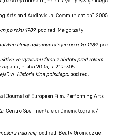
-14 (redakcja numeru „Polonistyki” poświęconego
ming Arts and Audiovisual Communication”, 2005,
ym po roku 1989
, pod red. Małgorzaty
 polskim filmie dokumentalnym po roku 1989
, pod
pektive ve vyzkumu filmu z obdobi pred rokem
zczepanik, Praha 2005, s. 219-305.
ejs”
, w:
Historia kina polskiego
, pod red.
nal Journal of European Film, Performing Arts
ta
, Centro Sperimentale di Cinematografia/
ności z tradycją
, pod red. Beaty Gromadzkiej,