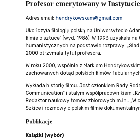
Profesor emerytowany w Instytuci
Adres email:
hendrykowskam@gmail.com
Ukończyła filologię polską na Uniwersytecie Ada
filmie o sztuce” (wyd. 1986). W 1993 uzyskała n
humanistycznych na podstawie rozprawy: „Śladami
2000 otrzymała tytuł profesora.
W roku 2000, wspólnie z Markiem Hendrykowskim
zachowanych dotąd polskich filmów fabularnych 
Wykłada historię filmu. Jest członkiem Rady Red
Communication” i stałym współpracownikiem „Kw
Redaktor naukowy tomów zbiorowych m.in.: „W cien
Szkice i rozmowy o polskim filmie dokumentalny
Publikacje
Książki (wybór)