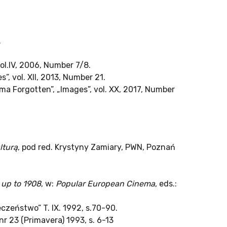
.
ol.IV, 2006, Number 7/8.
, vol. XII, 2013, Number 21.
a Forgotten”, „Images”, vol. XX, 2017, Number
lturą
, pod red. Krystyny Zamiary, PWN, Poznań
 up to 1908
, w:
Popular European Cinema
, eds.:
eczeństwo” T. IX. 1992, s.70-90.
nr 23 (Primavera) 1993, s. 6-13