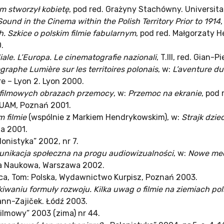
ilm stworzył kobietę
, pod red. Grażyny Stachówny. Universita
und in the Cinema within the Polish Territory Prior to 1914
h. Szkice o polskim filmie fabularnym
, pod red. Małgorzaty
.
ale. L’Europa. Le cinematografie nazionali
, T.III, red. Gian-
raphe Lumière sur les territoires polonais
, w:
L’aventure d
e – Lyon 2. Lyon 2000.
h filmowych obrazach przemocy
, w:
Przemoc na ekranie
, pod
UAM, Poznań 2001.
m filmie
(wspólnie z Markiem Hendrykowskim), w:
Strajk dzie
a 2001.
olonistyka” 2002, nr 7.
munikacja społeczna na progu audiowizualności
, w:
Nowe med
cyna Naukowa, Warszawa 2002.
nnica, Tom: Polska, Wydawnictwo Kurpisz, Poznań 2003.
iwaniu formuły rozwoju. Kilka uwag o filmie na ziemiach po
nn-Zajiček. Łódź 2003.
Filmowy” 2003 (zima) nr 44.