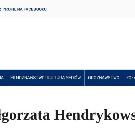
 PROFIL NA FACEBOOKU
IA
FILMOZNAWSTWO I KULTURA MEDIÓW
GROZNAWSTWO
KOŁ
ałgorzata Hendrykow