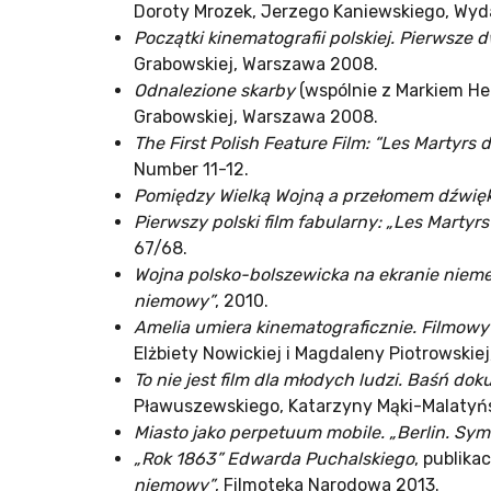
Doroty Mrozek, Jerzego Kaniewskiego, W
Początki kinematografii polskiej. Pierwsze 
Grabowskiej, Warszawa 2008.
Odnalezione skarby
(wspólnie z Markiem H
Grabowskiej, Warszawa 2008.
The First Polish Feature Film: “Les Martyrs 
Number 11-12.
Pomiędzy Wielką Wojną a przełomem dźwi
Pierwszy polski film fabularny: „Les Martyrs
67/68.
Wojna polsko-bolszewicka na ekranie niem
niemowy”
, 2010.
Amelia umiera kinematograficznie. Filmowy
Elżbiety Nowickiej i Magdaleny Piotrowskiej
To nie jest film dla młodych ludzi. Baśń d
Pławuszewskiego, Katarzyny Mąki-Malatyńs
Miasto jako perpetuum mobile. „Berlin. Sym
„Rok 1863” Edwarda Puchalskiego
, publika
niemowy”
, Filmoteka Narodowa 2013.