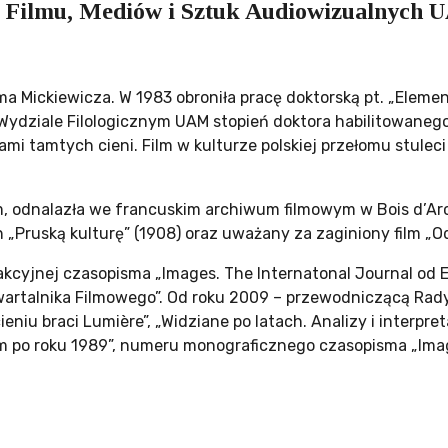
e Filmu, Mediów i Sztuk Audiowizualnych
ma Mickiewicza. W 1983 obroniła pracę doktorską pt. „Eleme
a Wydziale Filologicznym UAM stopień doktora habilitowaneg
 tamtych cieni. Film w kulturze polskiej przełomu stuleci 
, odnalazła we francuskim archiwum filmowym w Bois d’Arc
„Pruską kulturę” (1908) oraz uważany za zaginiony film „Od
akcyjnej czasopisma „Images. The Internatonal Journal od 
artalnika Filmowego”. Od roku 2009 – przewodniczącą Rad
iu braci Lumière”, „Widziane po latach. Analizy i interpreta
m po roku 1989”, numeru monograficznego czasopisma „Image