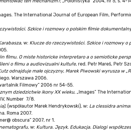
k rozmontować ten mechanizm?
, „Polonistyka” 2004, nr 5, s. 4
Images. The International Journal of European Film, Perfor
czywistości. Szkice i rozmowy o polskim filmie dokumentaln
 Karabasza
, w:
Klucze do rzeczywistości. Szkice i rozmowy o
005.
filmu. O miste historicke interpretaro a o semioticke pers
eni o filmu a audiovizualni kultuře
, red. Petr Mareš, Petr S
Kutz odnajduje małe ojczyzny
,
Marek Piwowski wyrusza w „R
kiego. Warszawa 2006.
Kwartalnik Filmowy” 2006 nr 54-55.
cznym dziedzictwie ikony XX wieku
, „Images” The Internatio
IV, Number 7/8.
ia)
, (współautor Marek Hendrykowski), w:
La clessidra anima
oma. Roma 2007.
mer@ obscura” 2007, nr 1.
inematografu
, w:
Kultura. Język. Edukacja. Dialogi współczes