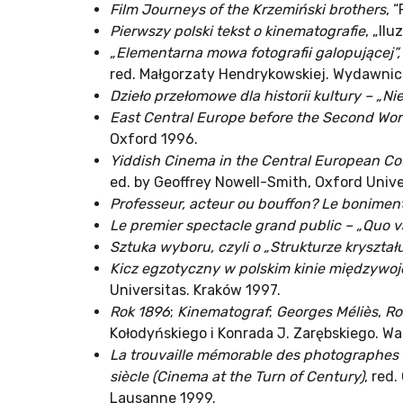
Film Journeys of the Krzemiński brothers
, 
Pierwszy polski tekst o kinematografie
, „Il
„Elementarna mowa fotografii galopującej”, c
red. Małgorzaty Hendrykowskiej. Wydawnic
Dzieło przełomowe dla historii kultury – „Ni
East Central Europe before the Second Wor
Oxford 1996.
Yiddish Cinema in the Central European Co
ed. by Geoffrey Nowell-Smith, Oxford Unive
Professeur, acteur ou bouffon? Le bonimente
Le premier spectacle grand public – „Quo v
Sztuka wyboru, czyli o „Strukturze kryszta
Kicz egzotyczny w polskim kinie międzyw
Universitas. Kraków 1997.
Rok 1896
;
Kinematograf
;
Georges Méliès
,
Ro
Kołodyńskiego i Konrada
La trouvaille mémorable des photographes d
siècle (Cinema at the Turn of Century)
, red
Lausanne 1999.