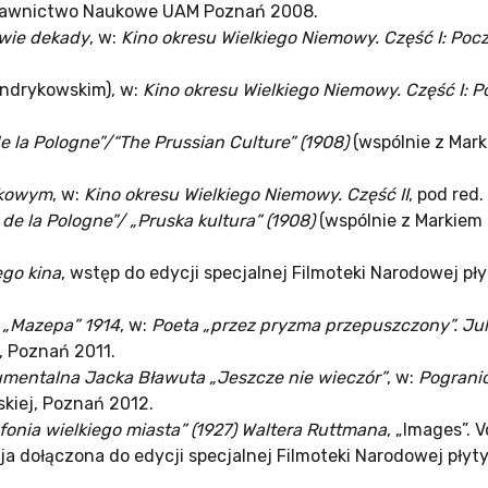
ydawnictwo Naukowe UAM Poznań 2008.
dwie dekady
, w:
Kino okresu Wielkiego Niemowy. Część I: Pocz
endrykowskim), w:
Kino okresu Wielkiego Niemowy. Część I: P
de la Pologne”/“The Prussian Culture” (1908)
(wspólnie z Mark
ękowym
, w:
Kino okresu Wielkiego Niemowy. Część II
, pod red
 de la Pologne”/ „Pruska kultura” (1908)
(wspólnie z Markiem
ego kina
, wstęp do edycji specjalnej Filmoteki Narodowej pły
 „Mazepa” 1914
, w:
Poeta „przez pryzma przepuszczony”. Jul
, Poznań 2011.
okumentalna Jacka Bławuta „Jeszcze nie wieczór”
, w:
Pograni
kiej, Poznań 2012.
fonia wielkiego miasta” (1927) Waltera Ruttmana
, „Images”. V
cja dołączona do edycji specjalnej Filmoteki Narodowej płyty