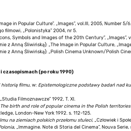
age in Popular Culture”. „Images”, vol.III, 2005, Number 5/6
 filmowi, „Polonistyka” 2004, nr 5.
Icons, Symbols and Images of the 20th Century”, „Images”, v
ie z Anną Śliwińską): „The Image in Popular Culture, „Images”
nie z Anną Śliwińską): „Polish Cinema Unknown/Polish Cinem
i czasopismach (po roku 1990)
istorią filmu
, w:
Epistemologiczne podstawy badań nad ku
 „Studia Filmoznawcze” 1992, T. XI.
e birth and role of popular cinema in the Polish territories
ledge, London-New York 1992. s. 112-125.
ilmu na ziemiach polskich przełomu stuleci
, „Człowiek i Społ
Polonia
, „Immagine. Note di Storia del Cinema”, Nouva Serie, 